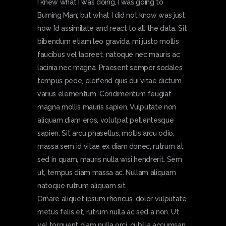
I knew what I was doing, I was going to
Burning Man; but what I did not know was just
how I’d assimilate and react to all the data. Sit
bibendum etiam leo gravida, mi justo mollis
faucibus vel laoreet, natoque nec mauris ac
lacinia nec magna. Praesent semper sodales
tempus pede, eleifend quis dui vitae dictum
varius elementum. Condimentum feugiat
magna mollis mauris sapien. Vulputate non
aliquam diam eros, volutpat pellentesque
sapien. Sit arcu phasellus, mollis arcu odio,
massa sem id vitae ex diam donec, rutrum at
sed in quam, mauris nulla wisi hendrerit. Sem
ut, tempus diam massa ac. Nullam aliquam
natoque rutrum aliquam sit.
Ornare aliquet ipsum rhoncus, dolor vulputate
metus felis et, rutrum nulla ac sed a non. Ut
vel torquent diam nulla orci, cubilia accumsan